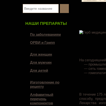
НАШИ ПРЕПАРАТЫ
По заболеваниям
ОРВИ и Грипп
Для женщин
На сегодняшний
Для мужчин
— промышленно
— сеть гомеоп
Для детей
— гомеопатиче
Изготовление по
рецепту
В течение 175 
Алфавитный
способу, пред
перечень
Лекарства изго
компонентов