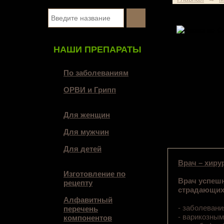
НАШИ ПРЕПАРАТЫ
По заболеваниям
ОРВИ и Грипп
Для женщин
Для мужчин
Для детей
Врач – хиру
Изготовление по
Врач успешн
рецепту
страдающих
Алфавитный
- заболеван
перечень
- варикозны
компонентов