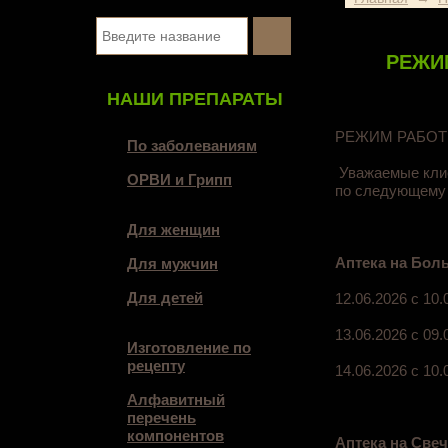
РЕЖИ
НАШИ ПРЕПАРАТЫ
РЕЖИМ РАБОТ
По заболеваниям
Уважаемые клие
ОРВИ и Грипп
по следующему 
Для женщин
Аптека на Больш
Для мужчин
Для детей
12.06.2026 с 10.
13.06.2026 с 09.
Изготовление по
рецепту
14.06.2026 с 10.
Алфавитный
перечень
компонентов
Аптека на Свечн